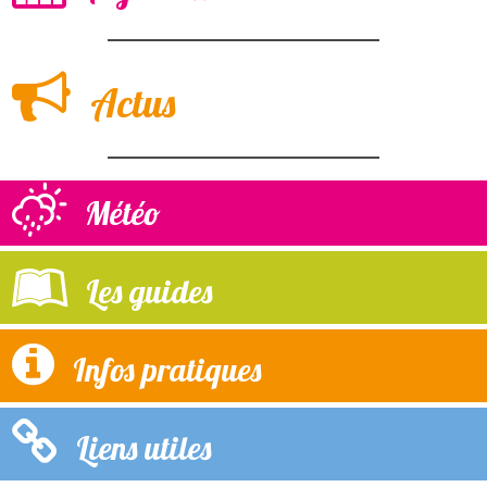
Actus
Météo
Les guides
Infos pratiques
Liens utiles