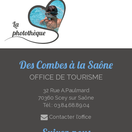
Des Combes à la Saône
OFFICE DE TOURISME
32 Rue A.Paulmard
70360 Scey sur Saône
Tél :
03.84.68.89.04
Contacter l'office