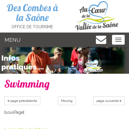
Cookies management panel
Des Combes à
la Saône
OFFICE DE TOURISME
MENU
MEN
Swimming
page précédente
Moving
page suivante
[sousPage]