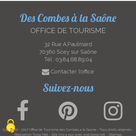
Des Combes à la Saône
OFFICE DE TOURISME
32 Rue A.Paulmard
70360 Scey sur Saône
Tél :
03.84.68.89.04
Contacter l'office
Suivez-nous
Copyright - 2017
Office de Tourisme des Combes a la Saone
- Tous droits réservés -
Réalisation
Torop.Net
- Site mis à jour avec
wsb.torop.net
-
Sitemap