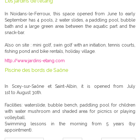
Les jardins de l'étang
In Noidans-le-Ferroux, this space opened from June to early
September has 4 pools, 2 water slides, a paddling pool, bubble
bath and a large green area between the aquatic part and the
snack-bar.
Also on site : mini golf, swin golf with an initiation, tennis courts,
fishing pond and bike rentals, holiday village.
http://www.jardins-etang.com
Piscine des bords de Saône
In Scey-sur-Saône et Saint-Albin, it is opened from
July
1st
to August 30th.
Facilities: waterslide, bubble bench, paddling pool for children
with water mushroom and shaded area for picnics or playing
volleyball.
Swimming lessons in the morning from 5 years (by
appointment).