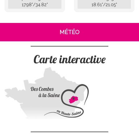
17.98°/34.82°
18.61°/21.05°
MÉTÉO
Carte interactive