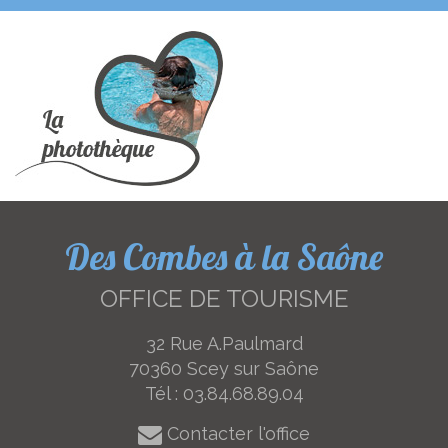
Des Combes à la Saône
OFFICE DE TOURISME
32 Rue A.Paulmard
70360 Scey sur Saône
Tél :
03.84.68.89.04
Contacter l'office