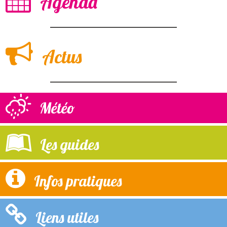
Agenda
Actus
Météo
Les guides
Infos pratiques
Liens utiles