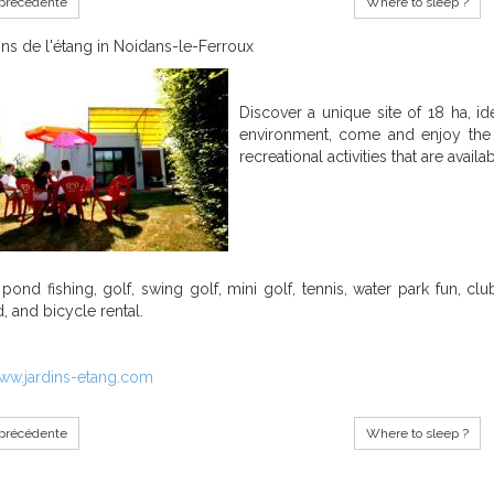
précédente
Where to sleep ?
ins de l'étang in Noidans-le-Ferroux
Discover
a unique site
of
18 ha,
id
environment,
come and enjoy
the
recreational activities
that
are availab
pond
fishing
, golf,
swing golf,
mini
golf,
tennis,
water park
fun
, cl
d, and
bicycle rental.
www.jardins-etang.com
précédente
Where to sleep ?