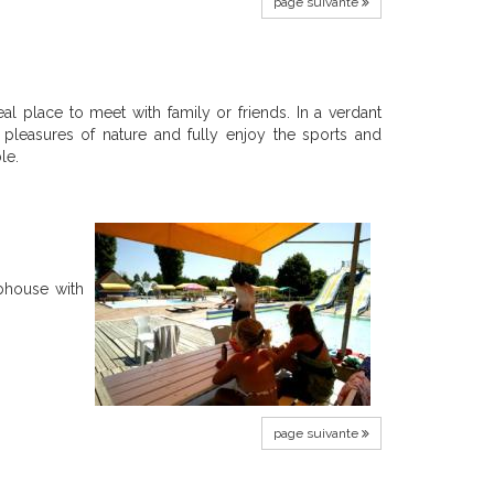
page suivante
eal place to meet
with family or
friends.
I
n a verdant
 pleasures of
nature and
fully enjoy
the
sports and
le.
ubhouse
with
page suivante