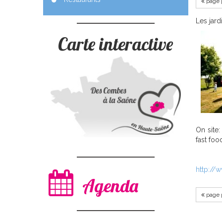
page 
Les jard
Carte interactive
On site:
fast foo
http://
Agenda
page 