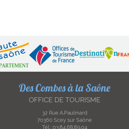
Des Combes à la Saône
OFFICE DE TOURISME
32 Rue A.Paulmard
70360 Scey sur Saône
Tél : 03.84.68.89.04