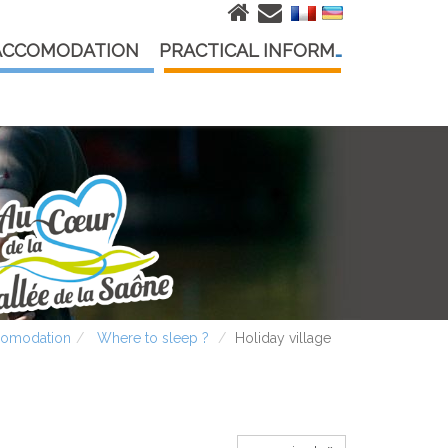
ACCOMODATION
PRACTICAL INFORMATION
omodation
Where to sleep ?
Holiday village