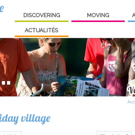
e
DISCOVERING
MOVING
ACTUALITÉS
Acc
iday village