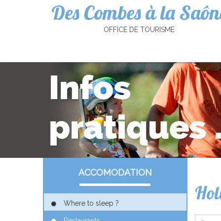
Des Combes à la Saôn
Cookies management panel
OFFICE DE TOURISME
ACCOMODATION
Hol
Where to sleep ?
Restaurants