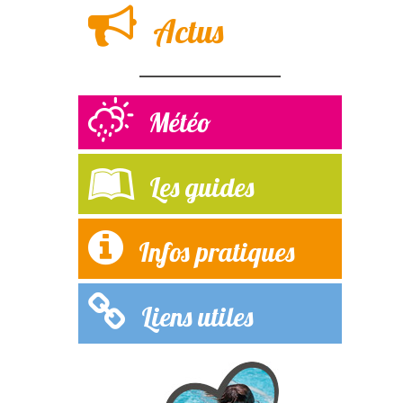
Actus
Météo
Les guides
Infos pratiques
Liens utiles