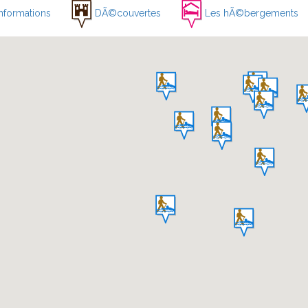
nformations
DÃ©couvertes
Les hÃ©bergements