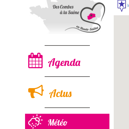
I
Agenda
Actus
Météo